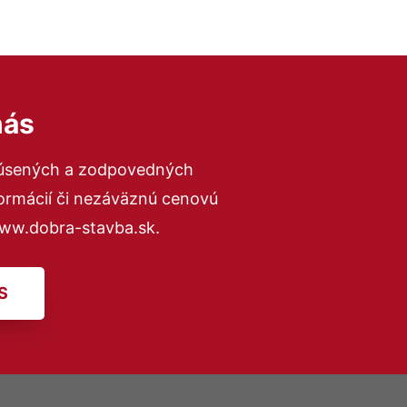
nás
kúsených a zodpovedných
formácií či nezáväznú cenovú
www.dobra-stavba.sk.
S