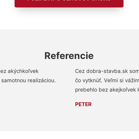
Referencie
bez akýchkoľvek
Cez dobra-stavba.sk som 
 samotnou realizáciou.
čo vytknúť. Veľmi si váži
prebehlo bez akejkoľvek 
PETER