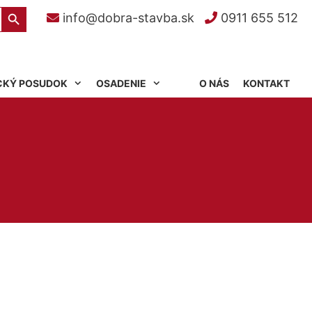
Search Button
info@dobra-stavba.sk
0911 655 512
CKÝ POSUDOK
OSADENIE
O NÁS
KONTAKT