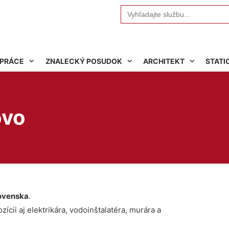
Search
for:
 PRÁCE
ZNALECKÝ POSUDOK
ARCHITEKT
STATI
ovo
ovenska
.
ícii aj elektrikára, vodoinštalatéra, murára a