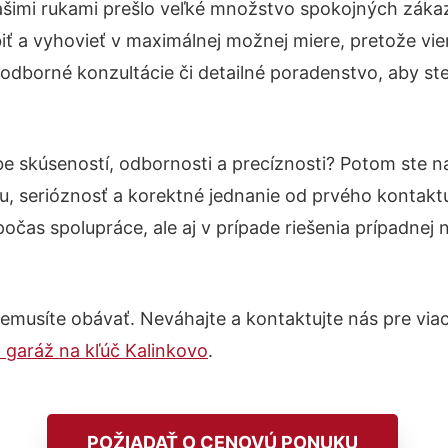
ašimi rukami prešlo veľké množstvo spokojných zákaz
iť a vyhovieť v maximálnej možnej miere, pretože vie
odborné konzultácie či detailné poradenstvo, aby ste
be skúseností, odbornosti a precíznosti? Potom ste 
u, serióznosť a korektné jednanie od prvého kontak
počas spolupráce, ale aj v prípade riešenia prípadnej
emusíte obávať. Neváhajte a kontaktujte nás pre viac i
garáž na kľúč Kalinkovo
.
POŽIADAŤ O CENOVÚ PONUKU