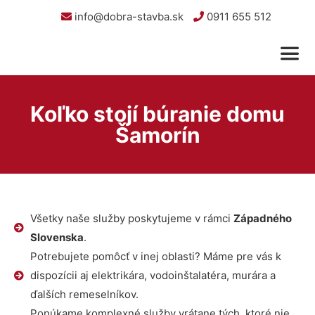
info@dobra-stavba.sk
0911 655 512
Koľko stojí búranie domu
Šamorín
Všetky naše služby poskytujeme v rámci
Západného
Slovenska
.
Potrebujete pomôcť v inej oblasti? Máme pre vás k
dispozícii aj elektrikára, vodoinštalatéra, murára a
ďalších remeselníkov.
Ponúkame komplexné služby vrátane tých, ktoré nie