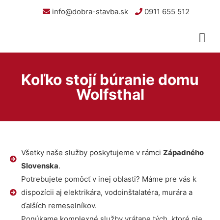
info@dobra-stavba.sk
0911 655 512
Koľko stojí búranie domu
Wolfsthal
Všetky naše služby poskytujeme v rámci
Západného
Slovenska
.
Potrebujete pomôcť v inej oblasti? Máme pre vás k
dispozícii aj elektrikára, vodoinštalatéra, murára a
ďalších remeselníkov.
Ponúkame komplexné služby vrátane tých, ktoré nie