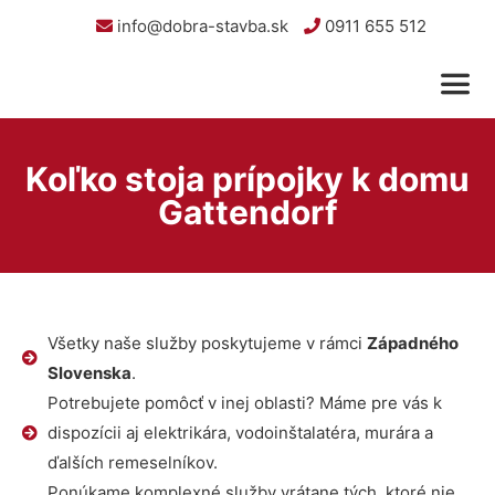
info@dobra-stavba.sk
0911 655 512
Koľko stoja prípojky k domu
Gattendorf
Všetky naše služby poskytujeme v rámci
Západného
Slovenska
.
Potrebujete pomôcť v inej oblasti? Máme pre vás k
dispozícii aj elektrikára, vodoinštalatéra, murára a
ďalších remeselníkov.
Ponúkame komplexné služby vrátane tých, ktoré nie