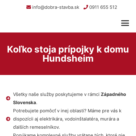
info@dobra-stavba.sk
0911 655 512
Koľko stoja prípojky k domu
Hundsheim
Všetky naše služby poskytujeme v rámci
Západného
Slovenska
.
Potrebujete pomôcť v inej oblasti? Máme pre vás k
dispozícii aj elektrikára, vodoinštalatéra, murára a
ďalších remeselníkov.
Ponúkame komplexné služby vrátane tých, ktoré nie