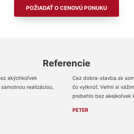
POŽIADAŤ O CENOVÚ PONUKU
Referencie
bez akýchkoľvek
Cez dobra-stavba.sk som 
 samotnou realizáciou.
čo vytknúť. Veľmi si váži
prebehlo bez akejkoľvek 
PETER