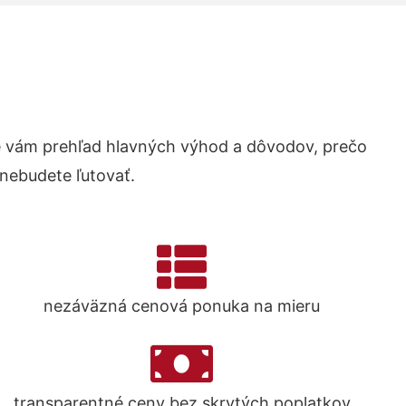
 vám prehľad hlavných výhod a dôvodov, prečo
 nebudete ľutovať.
nezáväzná cenová ponuka na mieru
transparentné ceny bez skrytých poplatkov