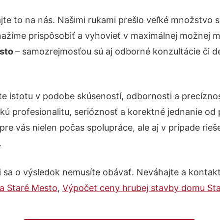
jte to na nás. Našimi rukami prešlo veľké množstvo 
nažíme prispôsobiť a vyhovieť v maximálnej možnej m
esto
– samozrejmosťou sú aj odborné konzultácie či de
te istotu v podobe skúseností, odbornosti a precízn
kú profesionalitu, serióznosť a korektné jednanie o
pre vás nielen počas spolupráce, ale aj v prípade rie
.
 sa o výsledok nemusíte obávať. Neváhajte a kontaktujt
a Staré Mesto
,
Výpočet ceny hrubej stavby domu St