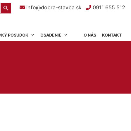
Search Button
info@dobra-stavba.sk
0911 655 512
CKÝ POSUDOK
OSADENIE
O NÁS
KONTAKT