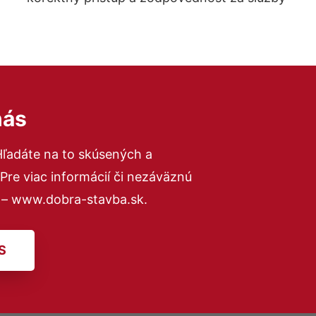
nás
Hľadáte na to skúsených a
re viac informácií či nezáväznú
 – www.dobra-stavba.sk.
S