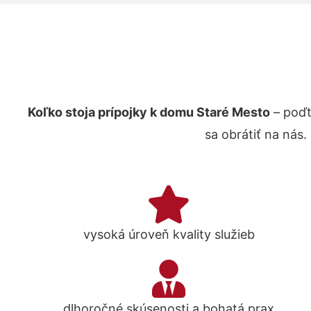
Koľko stoja prípojky k domu Staré Mesto
– poďt
sa obrátiť na nás
vysoká úroveň kvality služieb
dlhoročné skúsenosti a bohatá prax