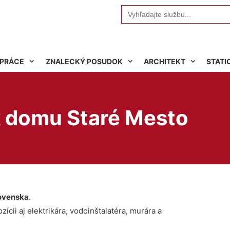
Search
for:
 PRÁCE
ZNALECKÝ POSUDOK
ARCHITEKT
STATI
 k domu Staré Mesto
ovenska
.
ícii aj elektrikára, vodoinštalatéra, murára a