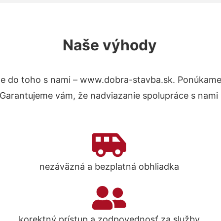
Naše výhody
e do toho s nami – www.dobra-stavba.sk. Ponúkame
. Garantujeme vám, že nadviazanie spolupráce s nami
nezáväzná a bezplatná obhliadka
korektný prístup a zodpovednosť za služby