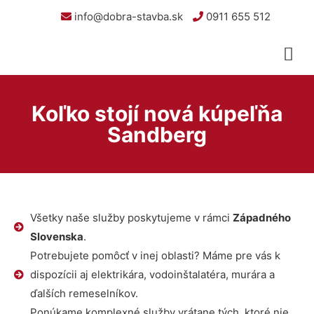
info@dobra-stavba.sk
0911 655 512
Koľko stojí nová kúpeľňa
Sandberg
Všetky naše služby poskytujeme v rámci
Západného
Slovenska
.
Potrebujete pomôcť v inej oblasti? Máme pre vás k
dispozícii aj elektrikára, vodoinštalatéra, murára a
ďalších remeselníkov.
Ponúkame komplexné služby vrátane tých, ktoré nie