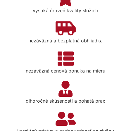
vysoká úroveň kvality služieb
nezáväzná a bezplatná obhliadka
nezáväzná cenová ponuka na mieru
dlhoročné skúsenosti a bohatá prax
korektný prístup a zodpovednosť za služby