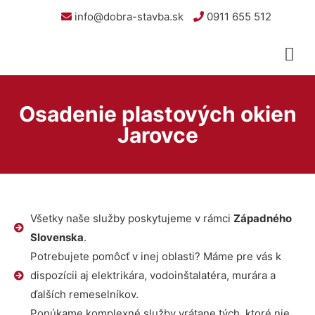
info@dobra-stavba.sk
0911 655 512
Osadenie plastových okien
Jarovce
Všetky naše služby poskytujeme v rámci
Západného
Slovenska
.
Potrebujete pomôcť v inej oblasti? Máme pre vás k
dispozícii aj elektrikára, vodoinštalatéra, murára a
ďalších remeselníkov.
Ponúkame komplexné služby vrátane tých, ktoré nie