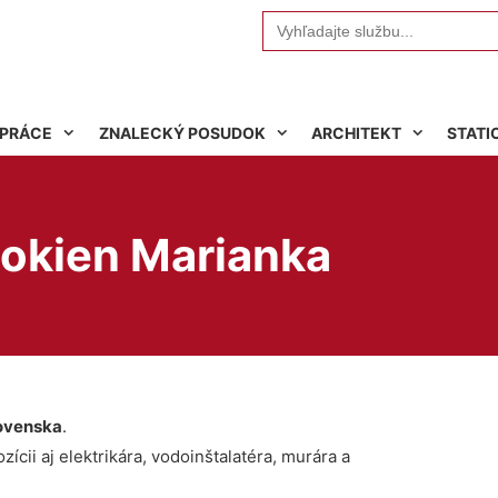
Search
for:
 PRÁCE
ZNALECKÝ POSUDOK
ARCHITEKT
STATI
 okien Marianka
ovenska
.
ícii aj elektrikára, vodoinštalatéra, murára a