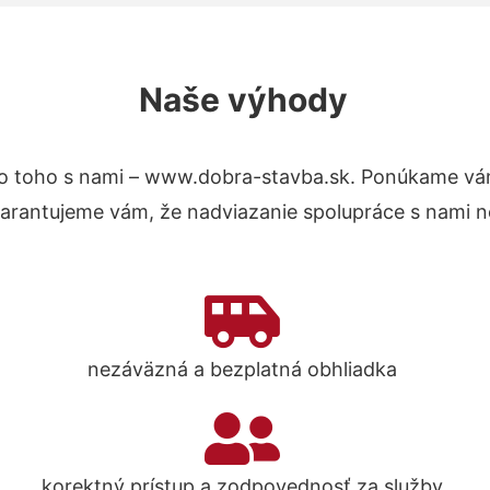
Naše výhody
o toho s nami – www.dobra-stavba.sk. Ponúkame vá
Garantujeme vám, že nadviazanie spolupráce s nami n
nezáväzná a bezplatná obhliadka
korektný prístup a zodpovednosť za služby