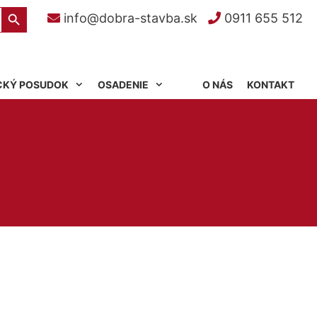
Search Button
info@dobra-stavba.sk
0911 655 512
CKÝ POSUDOK
OSADENIE
O NÁS
KONTAKT