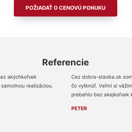
POŽIADAŤ O CENOVÚ PONUKU
Referencie
bez akýchkoľvek
Cez dobra-stavba.sk som 
 samotnou realizáciou.
čo vytknúť. Veľmi si váži
prebehlo bez akejkoľvek 
PETER