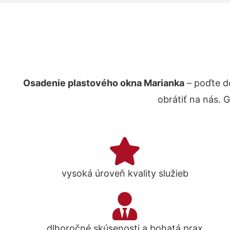
Osadenie plastového okna Marianka
– poďte d
obrátiť na nás. 
vysoká úroveň kvality služieb
dlhoročné skúsenosti a bohatá prax