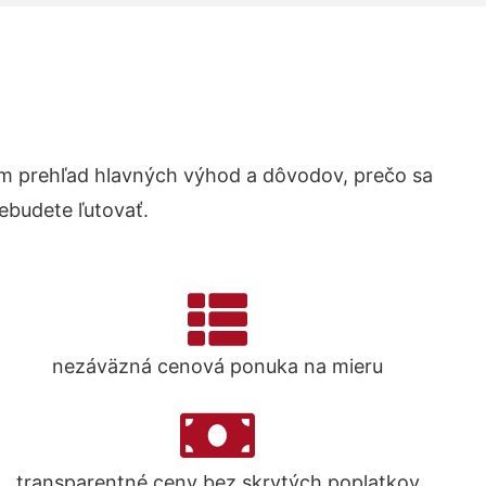
m prehľad hlavných výhod a dôvodov, prečo sa
ebudete ľutovať.
nezáväzná cenová ponuka na mieru
transparentné ceny bez skrytých poplatkov