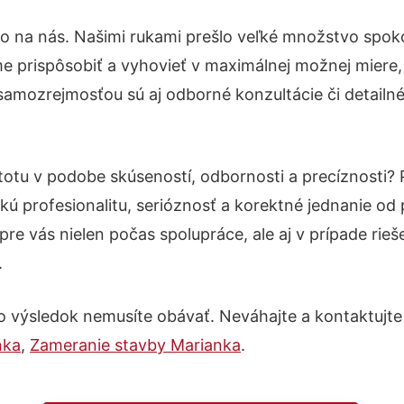
to na nás. Našimi rukami prešlo veľké množstvo spok
e prispôsobiť a vyhovieť v maximálnej možnej miere,
samozrejmosťou sú aj odborné konzultácie či detailné
stotu v podobe skúseností, odbornosti a precíznosti
kú profesionalitu, serióznosť a korektné jednanie o
pre vás nielen počas spolupráce, ale aj v prípade rie
.
o výsledok nemusíte obávať. Neváhajte a kontaktujte ná
nka
,
Zameranie stavby Marianka
.