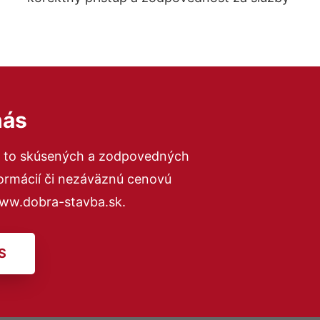
nás
a to skúsených a zodpovedných
formácií či nezáväznú cenovú
www.dobra-stavba.sk.
S