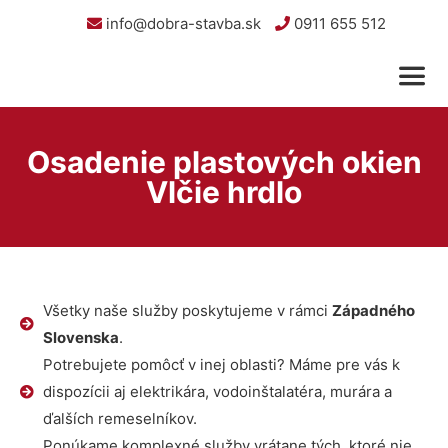
info@dobra-stavba.sk
0911 655 512
Osadenie plastových okien
Vlčie hrdlo
Všetky naše služby poskytujeme v rámci
Západného
Slovenska
.
Potrebujete pomôcť v inej oblasti? Máme pre vás k
dispozícii aj elektrikára, vodoinštalatéra, murára a
ďalších remeselníkov.
Ponúkame komplexné služby vrátane tých, ktoré nie