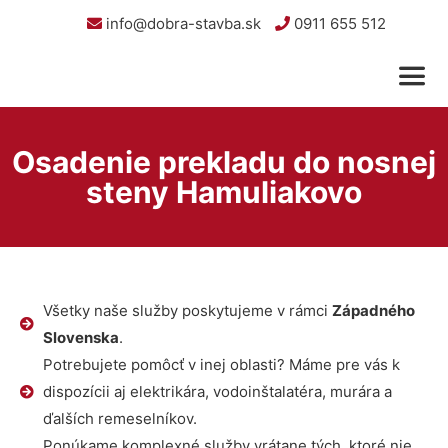
info@dobra-stavba.sk
0911 655 512
Osadenie prekladu do nosnej
steny Hamuliakovo
Všetky naše služby poskytujeme v rámci
Západného
Slovenska
.
Potrebujete pomôcť v inej oblasti? Máme pre vás k
dispozícii aj elektrikára, vodoinštalatéra, murára a
ďalších remeselníkov.
Ponúkame komplexné služby vrátane tých, ktoré nie