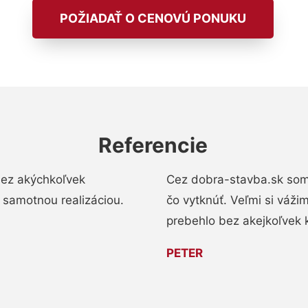
POŽIADAŤ O CENOVÚ PONUKU
Referencie
bez akýchkoľvek
Cez dobra-stavba.sk som 
 samotnou realizáciou.
čo vytknúť. Veľmi si váži
prebehlo bez akejkoľvek 
PETER