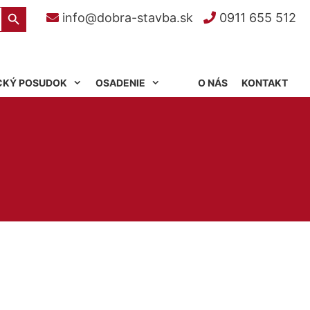
Search Button
info@dobra-stavba.sk
0911 655 512
CKÝ POSUDOK
OSADENIE
O NÁS
KONTAKT