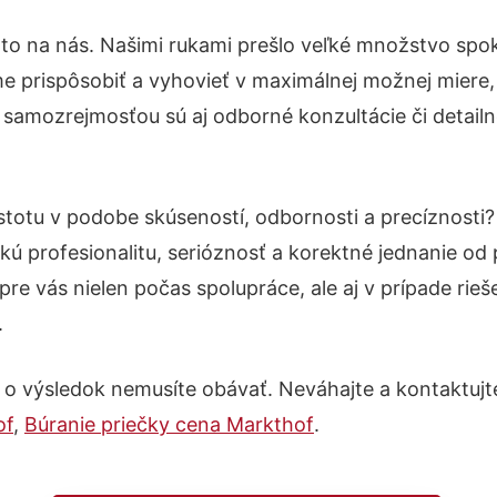
 to na nás. Našimi rukami prešlo veľké množstvo spo
e prispôsobiť a vyhovieť v maximálnej možnej miere,
 samozrejmosťou sú aj odborné konzultácie či detailn
istotu v podobe skúseností, odbornosti a precíznost
kú profesionalitu, serióznosť a korektné jednanie o
pre vás nielen počas spolupráce, ale aj v prípade rie
.
 o výsledok nemusíte obávať. Neváhajte a kontaktujte n
of
,
Búranie priečky cena Markthof
.