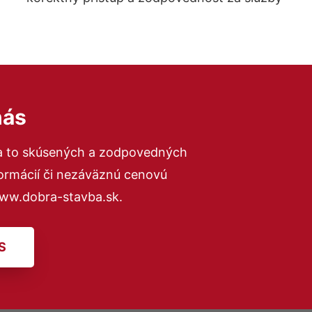
nás
a to skúsených a zodpovedných
formácií či nezáväznú cenovú
www.dobra-stavba.sk.
S