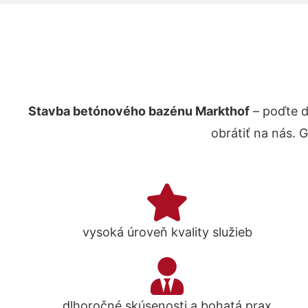
Stavba betónového bazénu Markthof
– poďte d
obrátiť na nás. 
vysoká úroveň kvality služieb
dlhoročné skúsenosti a bohatá prax