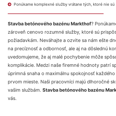
Ponúkame komplexné služby vrátane tých, ktoré nie sú
Stavba betónového bazénu Markthof
? Ponúkame
zároveň cenovo rozumné služby, ktoré sú prispô
požiadavkám. Neváhajte a ozvite sa nám ešte dnes.
na precíznosť a odbornosť, ale aj na dôslednú ko
uvedomujeme, že aj malé pochybenie môže spôso
komplikácie. Medzi naše firemné hodnoty patrí sp
úprimná snaha o maximálnu spokojnosť každého z
prvom mieste. Naši pracovníci majú dlhoročné skú
vašim službám.
Stavba betónového bazénu Mark
vás.