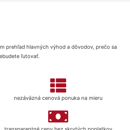
m prehľad hlavných výhod a dôvodov, prečo sa
ebudete ľutovať.
nezáväzná cenová ponuka na mieru
transparentné ceny bez skrytých poplatkov