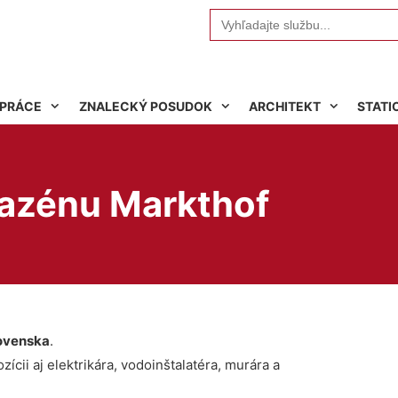
Search
for:
 PRÁCE
ZNALECKÝ POSUDOK
ARCHITEKT
STATI
azénu Markthof
ovenska
.
ícii aj elektrikára, vodoinštalatéra, murára a