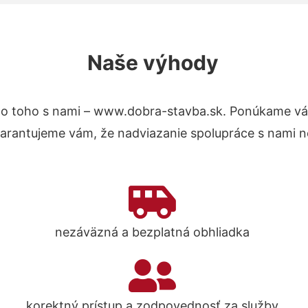
Naše výhody
o toho s nami – www.dobra-stavba.sk. Ponúkame vá
Garantujeme vám, že nadviazanie spolupráce s nami n
nezáväzná a bezplatná obhliadka
korektný prístup a zodpovednosť za služby