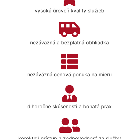
vysoká úroveň kvality služieb
nezáväzná a bezplatná obhliadka
nezáväzná cenová ponuka na mieru
dlhoročné skúsenosti a bohatá prax
korektný prístup a zodpovednosť za služby