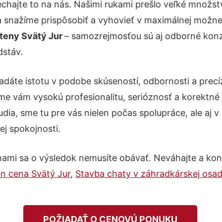
chajte to na nás. Našimi rukami prešlo veľké množs
a snažíme prispôsobiť a vyhovieť v maximálnej možnej
steny Svätý Jur
– samozrejmosťou sú aj odborné konzu
dstáv.
adáte istotu v podobe skúseností, odbornosti a precí
e vám vysokú profesionalitu, serióznosť a korektné
ia, sme tu pre vás nielen počas spolupráce, ale aj v 
ej spokojnosti.
nami sa o výsledok nemusíte obávať. Neváhajte a kontak
n cena Svätý Jur
,
Stavba chaty v záhradkárskej osad
POŽIADAŤ O CENOVÚ PONUKU