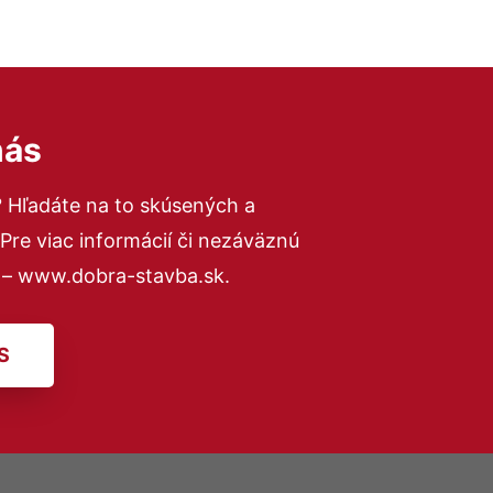
nás
? Hľadáte na to skúsených a
re viac informácií či nezáväznú
 – www.dobra-stavba.sk.
S