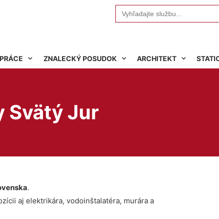
Search
for:
 PRÁCE
ZNALECKÝ POSUDOK
ARCHITEKT
STATI
y Svätý Jur
ovenska
.
ícii aj elektrikára, vodoinštalatéra, murára a