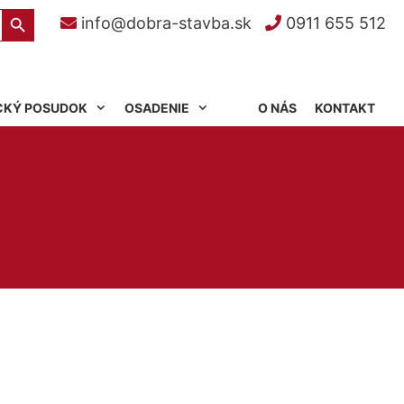
Search Button
info@dobra-stavba.sk
0911 655 512
CKÝ POSUDOK
OSADENIE
O NÁS
KONTAKT