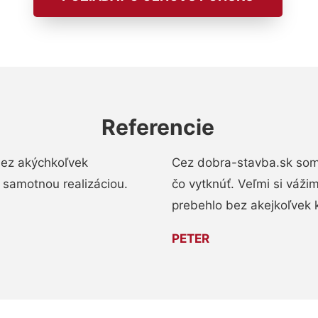
Referencie
bez akýchkoľvek
Cez dobra-stavba.sk som 
 samotnou realizáciou.
čo vytknúť. Veľmi si váži
prebehlo bez akejkoľvek 
PETER