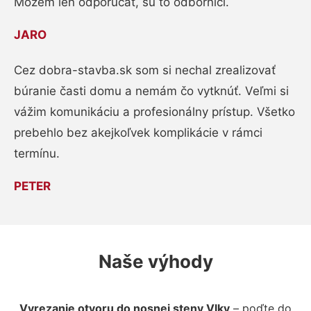
Môžem len odporúčať, sú to odborníci.
JARO
Cez dobra-stavba.sk som si nechal zrealizovať
búranie časti domu a nemám čo vytknúť. Veľmi si
vážim komunikáciu a profesionálny prístup. Všetko
prebehlo bez akejkoľvek komplikácie v rámci
termínu.
PETER
Naše výhody
Vyrezanie otvoru do nosnej steny Vlky
– poďte do