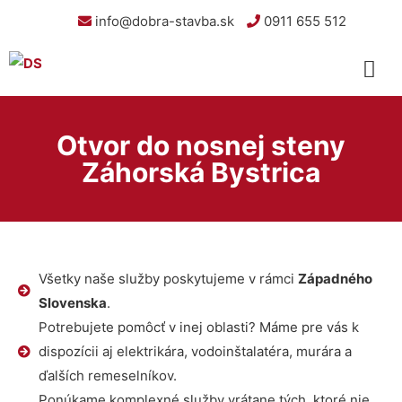
info@dobra-stavba.sk
0911 655 512
Otvor do nosnej steny
Záhorská Bystrica
Všetky naše služby poskytujeme v rámci
Západného
Slovenska
.
Potrebujete pomôcť v inej oblasti? Máme pre vás k
dispozícii aj elektrikára, vodoinštalatéra, murára a
ďalších remeselníkov.
Ponúkame komplexné služby vrátane tých, ktoré nie