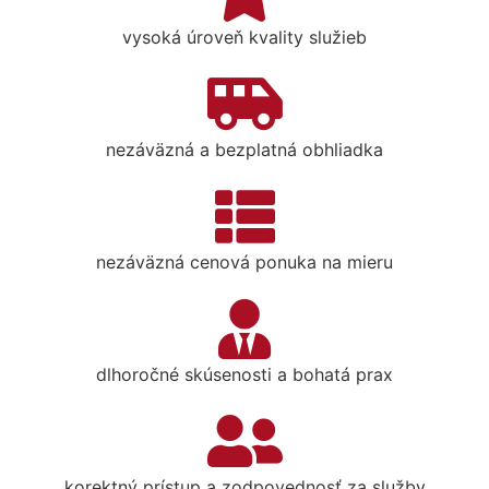
vysoká úroveň kvality služieb
nezáväzná a bezplatná obhliadka
nezáväzná cenová ponuka na mieru
dlhoročné skúsenosti a bohatá prax
korektný prístup a zodpovednosť za služby