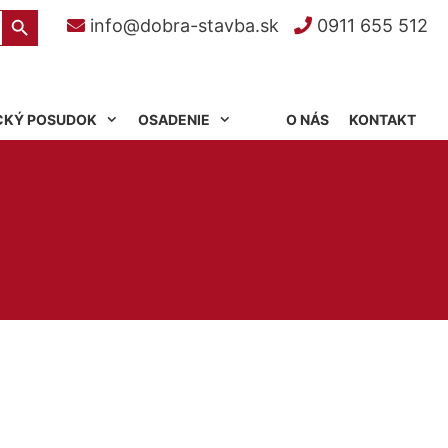
Search Button
info@dobra-stavba.sk
0911 655 512
CKÝ POSUDOK
OSADENIE
O NÁS
KONTAKT