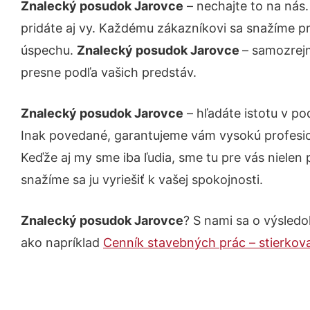
Znalecký posudok Jarovce
– nechajte to na nás
pridáte aj vy. Každému zákazníkovi sa snažíme pr
úspechu.
Znalecký posudok Jarovce
– samozrejm
presne podľa vašich predstáv.
Znalecký posudok Jarovce
– hľadáte istotu v p
Inak povedané, garantujeme vám vysokú profesio
Keďže aj my sme iba ľudia, sme tu pre vás nielen 
snažíme sa ju vyriešiť k vašej spokojnosti.
Znalecký posudok Jarovce
? S nami sa o výsledok
ako napríklad
Cenník stavebných prác – stierkov