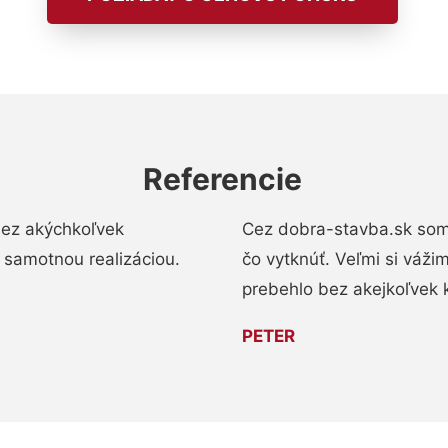
Referencie
bez akýchkoľvek
Cez dobra-stavba.sk som 
 samotnou realizáciou.
čo vytknúť. Veľmi si váži
prebehlo bez akejkoľvek 
PETER