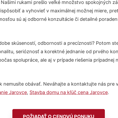
. Našimi rukami prešlo veľké množstvo spokojných zá
ispôsobiť a vyhovieť v maximálnej možnej miere, pre
osťou sú aj odborné konzultácie či detailné poradens
odobe skúseností, odbornosti a precíznosti? Potom s
nalitu, serióznosť a korektné jednanie od prvého ko
počas spolupráce, ale aj v prípade riešenia prípadnej
 nemusíte obávať. Neváhajte a kontaktujte nás pre viac
anie Jarovce
,
Stavba domu na kľúč cena Jarovce
.
POŽIADAŤ O CENOVÚ PONUKU