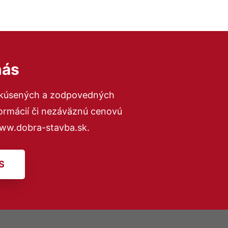
nás
 skúsených a zodpovedných
formácií či nezáväznú cenovú
www.dobra-stavba.sk.
S