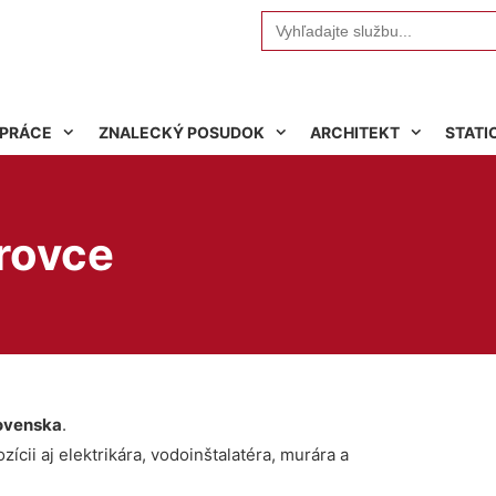
Search
for:
 PRÁCE
ZNALECKÝ POSUDOK
ARCHITEKT
STATI
rovce
ovenska
.
ícii aj elektrikára, vodoinštalatéra, murára a