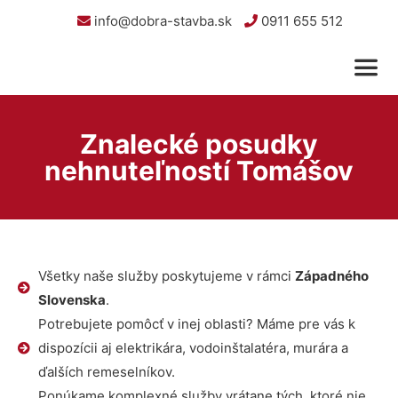
info@dobra-stavba.sk
0911 655 512
Znalecké posudky
nehnuteľností Tomášov
Všetky naše služby poskytujeme v rámci
Západného
Slovenska
.
Potrebujete pomôcť v inej oblasti? Máme pre vás k
dispozícii aj elektrikára, vodoinštalatéra, murára a
ďalších remeselníkov.
Ponúkame komplexné služby vrátane tých, ktoré nie