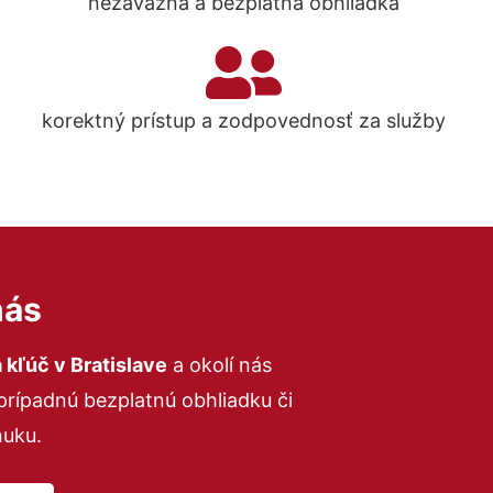
nezáväzná a bezplatná obhliadka
korektný prístup a zodpovednosť za služby
nás
 kľúč
v Bratislave
a okolí nás
 prípadnú bezplatnú obhliadku či
uku.