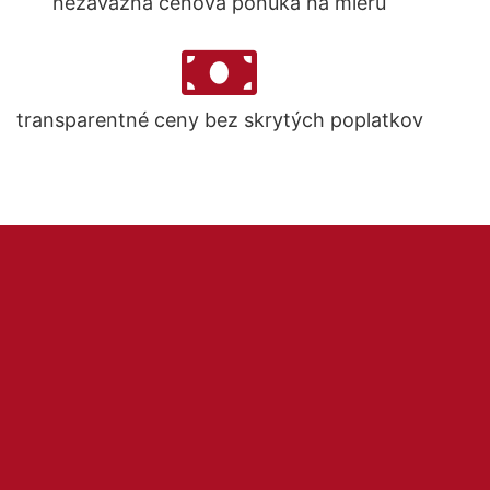
nezáväzná cenová ponuka na mieru
transparentné ceny bez skrytých poplatkov