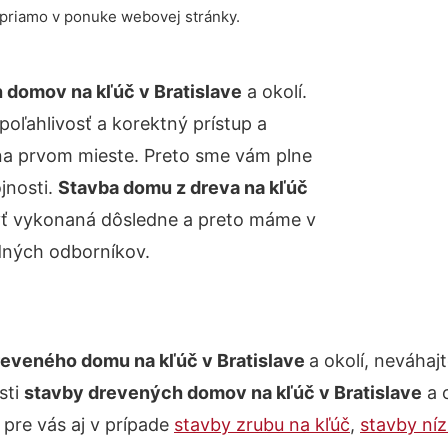
 priamo v ponuke webovej stránky.
 domov na kľúč v Bratislave
a okolí.
poľahlivosť a korektný prístup a
na prvom mieste. Preto sme vám plne
jnosti.
Stavba domu z dreva na kľúč
 byť vykonaná dôsledne a preto máme v
dných odborníkov.
reveného domu na kľúč v Bratislave
a okolí, neváhaj
sti
stavby drevených domov na kľúč v Bratislave
a 
re vás aj v prípade
stavby zrubu na kľúč
,
stavby ní