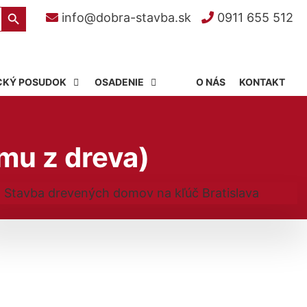
Search Button
info@dobra-stavba.sk
0911 655 512
CKÝ POSUDOK
OSADENIE
O NÁS
KONTAKT
mu z dreva)