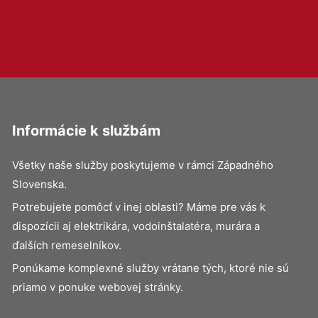
Informácie k službám
Všetky naše služby poskytujeme v rámci Západného
Slovenska.
Potrebujete pomôcť v inej oblasti? Máme pre vás k
dispozícii aj elektrikára, vodoinštalatéra, murára a
ďalších remeselníkov.
Ponúkame komplexné služby vrátane tých, ktoré nie sú
priamo v ponuke webovej stránky.