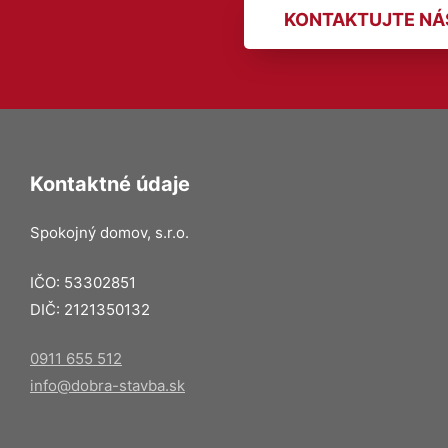
KONTAKTUJTE NÁ
Kontaktné údaje
Spokojný domov, s.r.o.
IČO: 53302851
DIČ: 2121350132
0911 655 512
info@dobra-stavba.sk