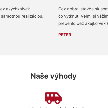
bez akýchkoľvek
Cez dobra-stavba.sk som 
 samotnou realizáciou.
čo vytknúť. Veľmi si váži
prebehlo bez akejkoľvek 
PETER
Naše výhody