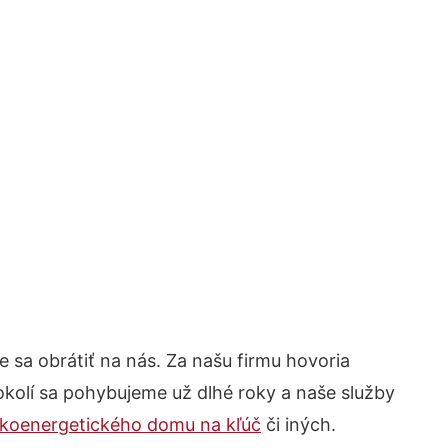
te sa obrátiť na nás. Za našu firmu hovoria
okolí sa pohybujeme už dlhé roky a naše služby
zkoenergetického domu na kľúč
či iných.