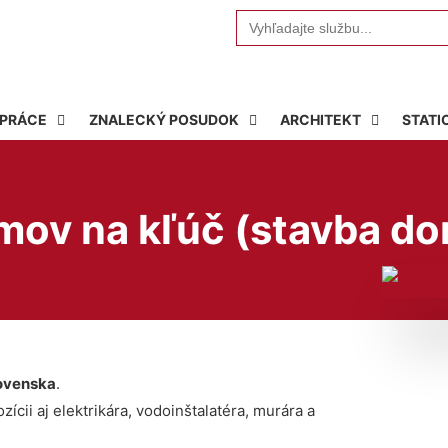
Search
for:
 PRÁCE
ZNALECKÝ POSUDOK
ARCHITEKT
STATI
ov na kľúč (stavba do
ovenska
.
ícii aj elektrikára, vodoinštalatéra, murára a