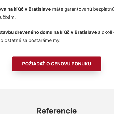
va na kľúč v Bratislave
máte garantovanú bezplatnú 
lužbám.
stavbu dreveného domu na kľúč v Bratislave
a okolí
ko ostatné sa postaráme my.
POŽIADAŤ O CENOVÚ PONUKU
Referencie