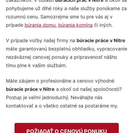
zákazníkov. V oblasti
búracích prác v Nitre
a okolí sa
pohybujeme už dlhé roky a naše služby ponúkame za
rozumnú cenu. Samozrejme sme tu pre vás aj v
prípade
búrania domu
,
búrania komína
či iných.
V prípade voľby našej firmy na
búracie práce v Nitre
máte garantovanú bezplatnú obhliadku, vypracovanie
nezáväznej cenovej ponuky a pripravenosť nášho
tímu plne k vašim službám.
Máte záujem o profesionálne a cenovo výhodné
búracie práce v Nitre
a okolí od našej spoločnosti?
Postup je veľmi jednoduchý. Neváhajte nás
kontaktovať a o všetko ostatné sa postaráme my.
POŽIADAŤ O CENOVÚ PONUKU