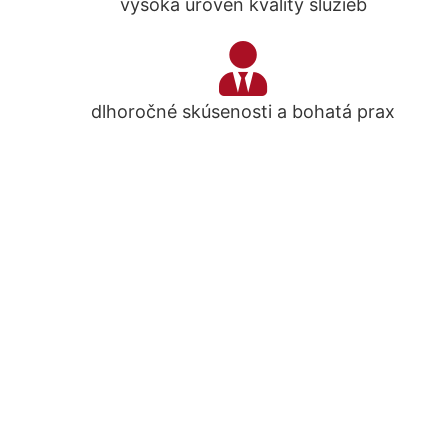
vysoká úroveň kvality služieb
dlhoročné skúsenosti a bohatá prax