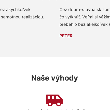
bez akýchkoľvek
Cez dobra-stavba.sk som 
 samotnou realizáciou.
čo vytknúť. Veľmi si váži
prebehlo bez akejkoľvek 
PETER
Naše výhody