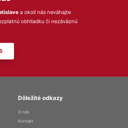
atislave
a okolí nás neváhajte
bezplatnú obhliadku či nezáväznú
S
Dôležité odkazy
O nás
Kontakt