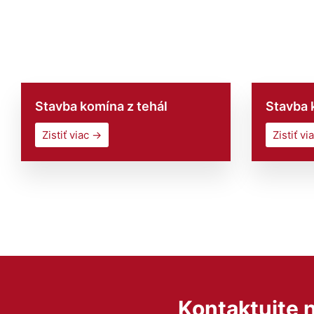
Stavba komína z tehál
Stavba 
Zistiť viac →
Zistiť vi
Kontaktujte 