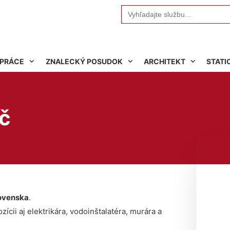
Search
for:
 PRÁCE
ZNALECKÝ POSUDOK
ARCHITEKT
STATI
úč
ovenska
.
ícii aj elektrikára, vodoinštalatéra, murára a