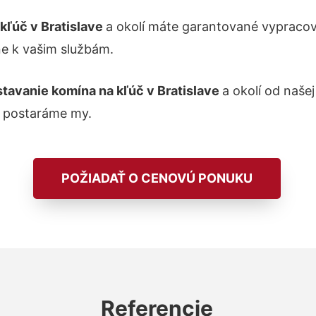
kľúč v Bratislave
a okolí máte garantované vypracov
ne k vašim službám.
stavanie komína na kľúč v Bratislave
a okolí od naše
a postaráme my.
POŽIADAŤ O CENOVÚ PONUKU
Referencie