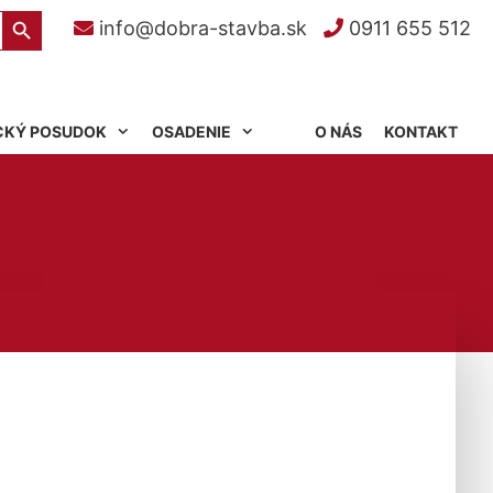
Search Button
info@dobra-stavba.sk
0911 655 512
CKÝ POSUDOK
OSADENIE
O NÁS
KONTAKT