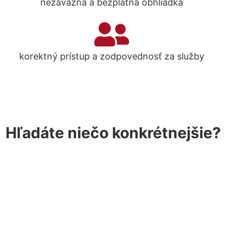
nezáväzná a bezplatná obhliadka
korektný prístup a zodpovednosť za služby
Hľadáte niečo konkrétnejšie?