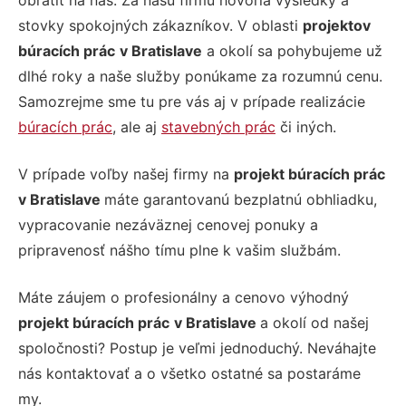
obrátiť na nás. Za našu firmu hovoria výsledky a
stovky spokojných zákazníkov. V oblasti
projektov
búracích prác
v Bratislave
a okolí sa pohybujeme už
dlhé roky a naše služby ponúkame za rozumnú cenu.
Samozrejme sme tu pre vás aj v prípade realizácie
búracích prác
, ale aj
stavebných prác
či iných.
V prípade voľby našej firmy na
projekt búracích prác
v Bratislave
máte garantovanú bezplatnú obhliadku,
vypracovanie nezáväznej cenovej ponuky a
pripravenosť nášho tímu plne k vašim službám.
Máte záujem o profesionálny a cenovo výhodný
projekt búracích prác
v Bratislave
a okolí od našej
spoločnosti? Postup je veľmi jednoduchý. Neváhajte
nás kontaktovať a o všetko ostatné sa postaráme
my.