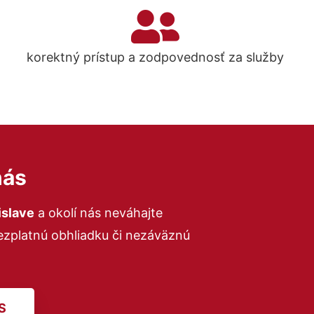
korektný prístup a zodpovednosť za služby
nás
islave
a okolí nás neváhajte
bezplatnú obhliadku či nezáväznú
S