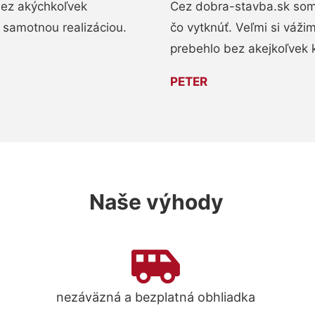
bez akýchkoľvek
Cez dobra-stavba.sk som 
 samotnou realizáciou.
čo vytknúť. Veľmi si váži
prebehlo bez akejkoľvek 
PETER
Naše výhody
nezáväzná a bezplatná obhliadka