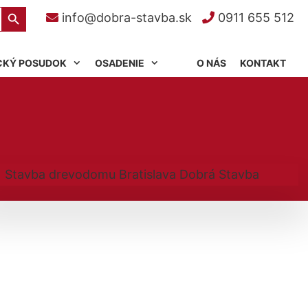
Search Button
info@dobra-stavba.sk
0911 655 512
CKÝ POSUDOK
OSADENIE
O NÁS
KONTAKT