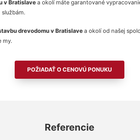
 v Bratislave
a okolí máte garantované vypracovani
m službám.
stavbu drevodomu v Bratislave
a okolí od našej spo
e my.
POŽIADAŤ O CENOVÚ PONUKU
Referencie