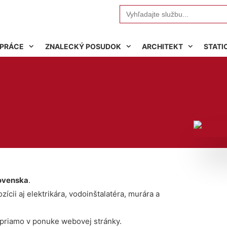
Search
for:
 PRÁCE
ZNALECKÝ POSUDOK
ARCHITEKT
STATI
ovenska
.
ícii aj elektrikára, vodoinštalatéra, murára a
 priamo v ponuke webovej stránky.