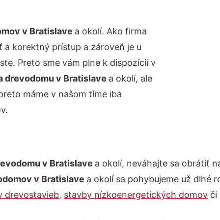
mov v Bratislave
a okolí. Ako firma
 a korektný prístup a zároveň je u
e. Preto sme vám plne k dispozícií v
a drevodomu v Bratislave
a okolí, ale
 preto máme v našom tíme iba
v.
revodomu v Bratislave
a okolí, neváhajte sa obrátiť 
odomov v Bratislave
a okolí sa pohybujeme už dlhé 
v drevostavieb
,
stavby nízkoenergetických domov
či 