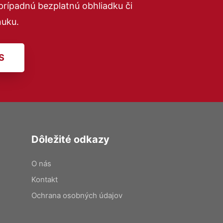
 prípadnú bezplatnú obhliadku či
uku.
S
Dôležité odkazy
O nás
Kontakt
Ochrana osobných údajov