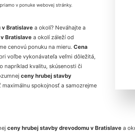
 priamo v ponuke webovej stránky.
v Bratislave
a okolí? Neváhajte a
v Bratislave
a okolí záleží od
íme cenovú ponuku na mieru.
Cena
 pri voľbe vykonávateľa veľmi dôležitá,
o napríklad kvalitu, skúsenosti či
rozumnej
ceny hrubej stavby
ť maximálnu spokojnosť a samozrejme
nej
ceny hrubej stavby drevodomu v Bratislave
a oko