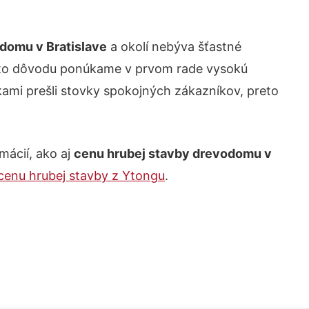
domu v Bratislave
a okolí nebýva šťastné
z tohto dôvodu ponúkame v prvom rade vysokú
kami prešli stovky spokojných zákazníkov, preto
ácií, ako aj
cenu hrubej stavby drevodomu v
cenu hrubej stavby z Ytongu
.