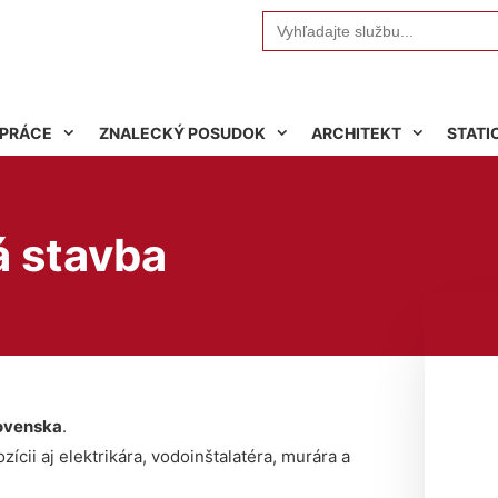
Search
for:
 PRÁCE
ZNALECKÝ POSUDOK
ARCHITEKT
STATI
 stavba
ovenska
.
ícii aj elektrikára, vodoinštalatéra, murára a