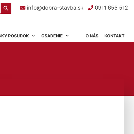
Search Button
info@dobra-stavba.sk
0911 655 512
CKÝ POSUDOK
OSADENIE
O NÁS
KONTAKT