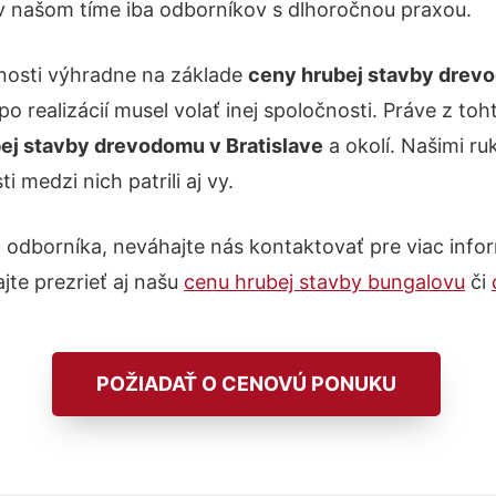
v našom tíme iba odborníkov s dlhoročnou praxou.
nosti výhradne na základe
ceny hrubej stavby drevo
y po realizácií musel volať inej spoločnosti. Práve 
ej stavby drevodomu v Bratislave
a okolí. Našimi ru
 medzi nich patrili aj vy.
borníka, neváhajte nás kontaktovať pre viac inform
jte prezrieť aj našu
cenu hrubej stavby bungalovu
či
POŽIADAŤ O CENOVÚ PONUKU