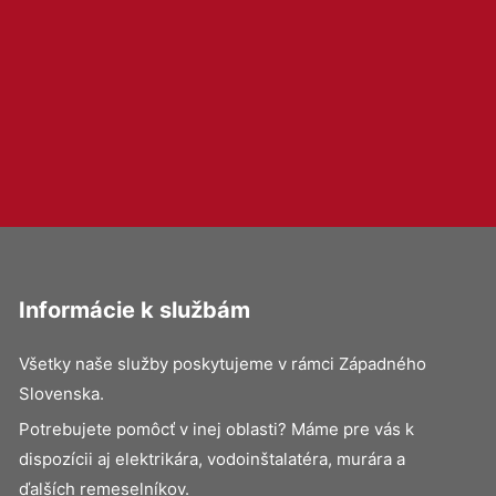
Informácie k službám
Všetky naše služby poskytujeme v rámci Západného
Slovenska.
Potrebujete pomôcť v inej oblasti? Máme pre vás k
dispozícii aj elektrikára, vodoinštalatéra, murára a
ďalších remeselníkov.