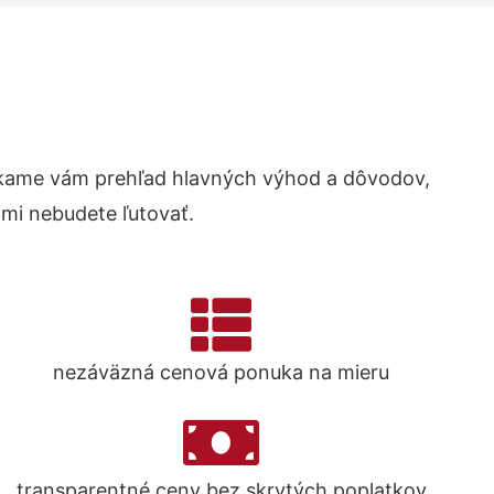
kame vám prehľad hlavných výhod a dôvodov,
ami nebudete ľutovať.
nezáväzná cenová ponuka na mieru
transparentné ceny bez skrytých poplatkov