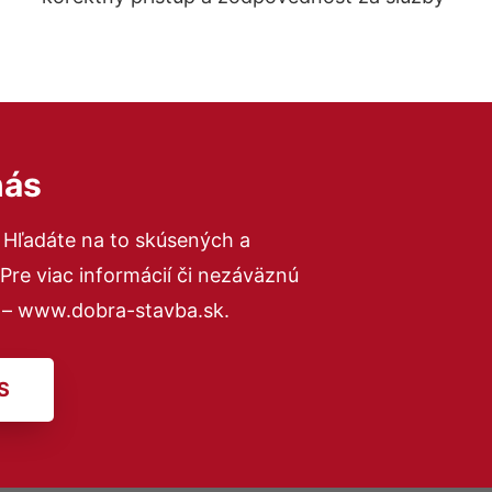
nás
 Hľadáte na to skúsených a
re viac informácií či nezáväznú
 – www.dobra-stavba.sk.
S