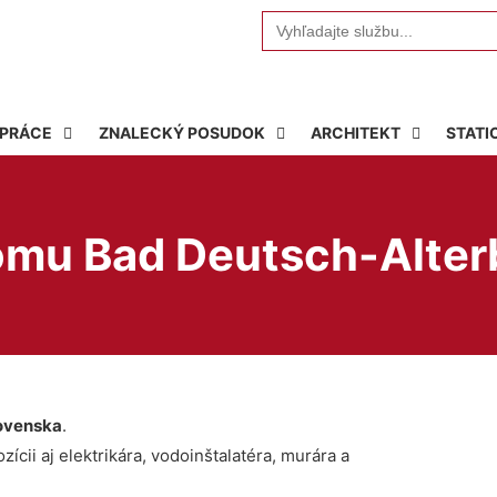
Search
for:
 PRÁCE
ZNALECKÝ POSUDOK
ARCHITEKT
STATI
domu Bad Deutsch-Alter
ovenska
.
ícii aj elektrikára, vodoinštalatéra, murára a