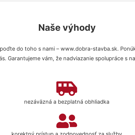
Naše výhody
poďte do toho s nami – www.dobra-stavba.sk. Ponú
nás. Garantujeme vám, že nadviazanie spolupráce s n
nezáväzná a bezplatná obhliadka
korektný prístup a zodpovednosť za služby