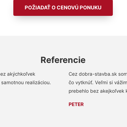
POŽIADAŤ O CENOVÚ PONUKU
Referencie
bez akýchkoľvek
Cez dobra-stavba.sk som 
 samotnou realizáciou.
čo vytknúť. Veľmi si váži
prebehlo bez akejkoľvek 
PETER