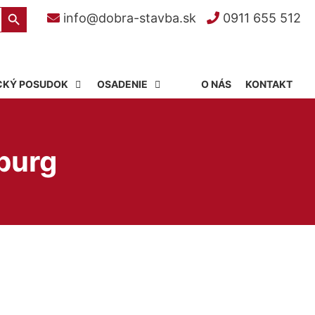
Search Button
info@dobra-stavba.sk
0911 655 512
CKÝ POSUDOK
OSADENIE
O NÁS
KONTAKT
burg