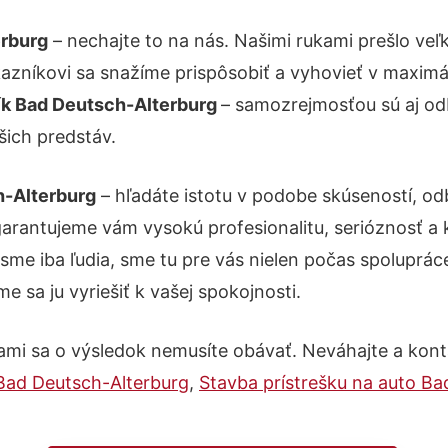
erburg
– nechajte to na nás. Našimi rukami prešlo v
ákazníkovi sa snažíme prispôsobiť a vyhovieť v maxim
ík Bad Deutsch-Alterburg
– samozrejmosťou sú aj od
šich predstáv.
h-Alterburg
– hľadáte istotu v podobe skúseností, od
arantujeme vám vysokú profesionalitu, serióznosť a 
e iba ľudia, sme tu pre vás nielen počas spolupráce, 
 sa ju vyriešiť k vašej spokojnosti.
ami sa o výsledok nemusíte obávať. Neváhajte a kontakt
Bad Deutsch-Alterburg
,
Stavba prístrešku na auto Ba