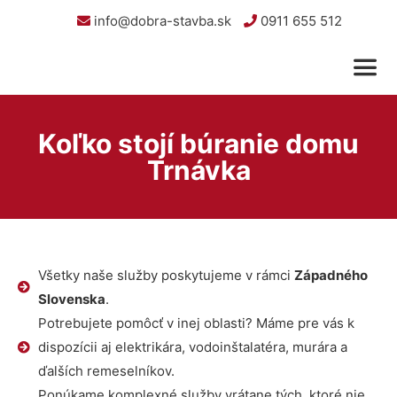
info@dobra-stavba.sk
0911 655 512
Koľko stojí búranie domu
Trnávka
Všetky naše služby poskytujeme v rámci
Západného
Slovenska
.
Potrebujete pomôcť v inej oblasti? Máme pre vás k
dispozícii aj elektrikára, vodoinštalatéra, murára a
ďalších remeselníkov.
Ponúkame komplexné služby vrátane tých, ktoré nie