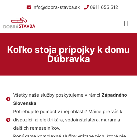
info@dobra-stavba.sk
0911 655 512
Koľko stoja prípojky k domu
Dúbravka
Všetky naše služby poskytujeme v rámci
Západného
Slovenska
.
Potrebujete pomôcť v inej oblasti? Máme pre vás k
dispozícii aj elektrikára, vodoinštalatéra, murára a
ďalších remeselníkov.
Ponúkame komplexné služby vrátane tých, ktoré nie