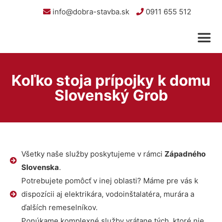
info@dobra-stavba.sk
0911 655 512
Koľko stoja prípojky k domu
Slovenský Grob
Všetky naše služby poskytujeme v rámci
Západného
Slovenska
.
Potrebujete pomôcť v inej oblasti? Máme pre vás k
dispozícii aj elektrikára, vodoinštalatéra, murára a
ďalších remeselníkov.
Ponúkame komplexné služby vrátane tých, ktoré nie