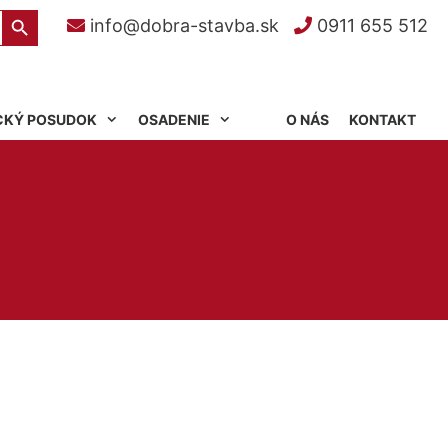
Search Button
info@dobra-stavba.sk
0911 655 512
CKÝ POSUDOK
OSADENIE
O NÁS
KONTAKT