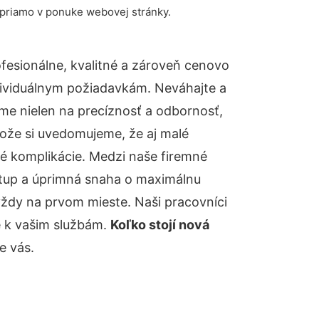
 priamo v ponuke webovej stránky.
esionálne, kvalitné a zároveň cenovo
dividuálnym požiadavkám. Neváhajte a
báme nielen na precíznosť a odbornosť,
tože si uvedomujeme, že aj malé
é komplikácie. Medzi naše firemné
ístup a úprimná snaha o maximálnu
vždy na prvom mieste. Naši pracovníci
e k vašim službám.
Koľko stojí nová
e vás.