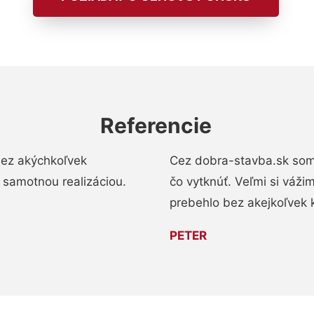
Referencie
bez akýchkoľvek
Cez dobra-stavba.sk som 
 samotnou realizáciou.
čo vytknúť. Veľmi si váži
prebehlo bez akejkoľvek 
PETER