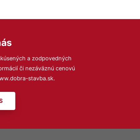
nás
 skúsených a zodpovedných
formácií či nezáväznú cenovú
www.dobra-stavba.sk.
S