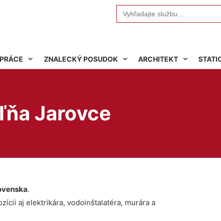
Search
for:
 PRÁCE
ZNALECKÝ POSUDOK
ARCHITEKT
STATI
eľňa Jarovce
ovenska
.
ícii aj elektrikára, vodoinštalatéra, murára a