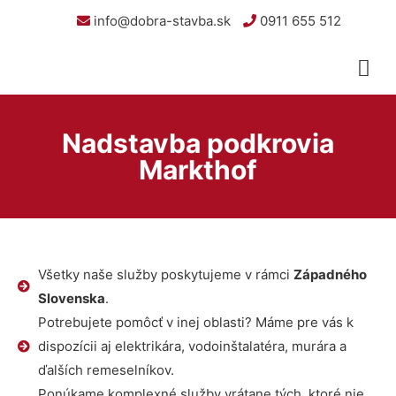
info@dobra-stavba.sk
0911 655 512
Nadstavba podkrovia
Markthof
Všetky naše služby poskytujeme v rámci
Západného
Slovenska
.
Potrebujete pomôcť v inej oblasti? Máme pre vás k
dispozícii aj elektrikára, vodoinštalatéra, murára a
ďalších remeselníkov.
Ponúkame komplexné služby vrátane tých, ktoré nie