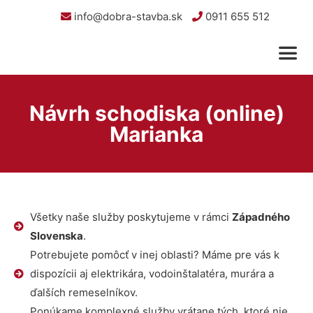
info@dobra-stavba.sk
0911 655 512
Návrh schodiska (online)
Marianka
Všetky naše služby poskytujeme v rámci
Západného
Slovenska
.
Potrebujete pomôcť v inej oblasti? Máme pre vás k
dispozícii aj elektrikára, vodoinštalatéra, murára a
ďalších remeselníkov.
Ponúkame komplexné služby vrátane tých, ktoré nie