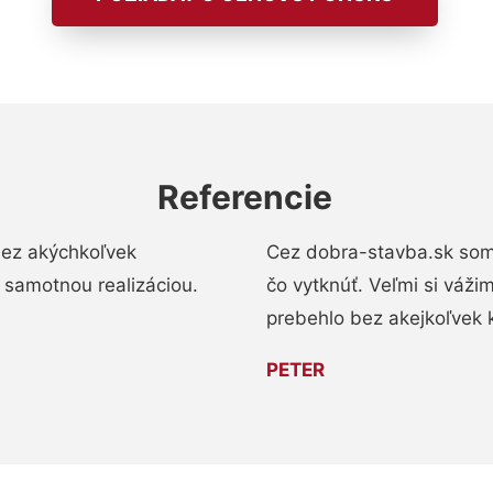
Referencie
bez akýchkoľvek
Cez dobra-stavba.sk som 
 samotnou realizáciou.
čo vytknúť. Veľmi si váži
prebehlo bez akejkoľvek 
PETER