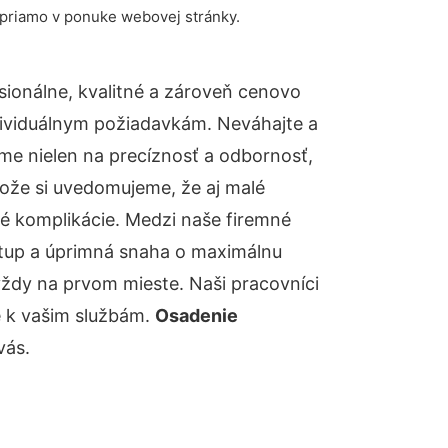
 priamo v ponuke webovej stránky.
ionálne, kvalitné a zároveň cenovo
dividuálnym požiadavkám. Neváhajte a
báme nielen na precíznosť a odbornosť,
tože si uvedomujeme, že aj malé
é komplikácie. Medzi naše firemné
ístup a úprimná snaha o maximálnu
vždy na prvom mieste. Naši pracovníci
e k vašim službám.
Osadenie
vás.