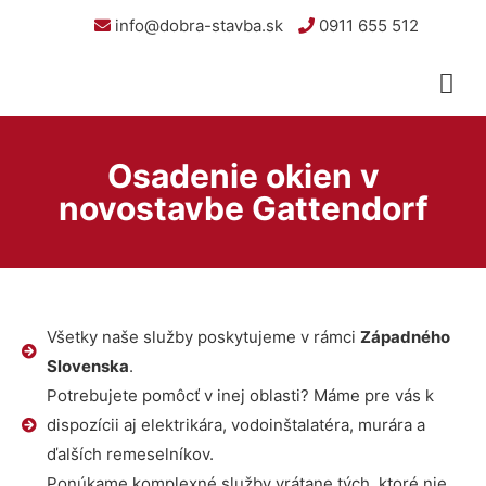
info@dobra-stavba.sk
0911 655 512
Osadenie okien v
novostavbe Gattendorf
Všetky naše služby poskytujeme v rámci
Západného
Slovenska
.
Potrebujete pomôcť v inej oblasti? Máme pre vás k
dispozícii aj elektrikára, vodoinštalatéra, murára a
ďalších remeselníkov.
Ponúkame komplexné služby vrátane tých, ktoré nie