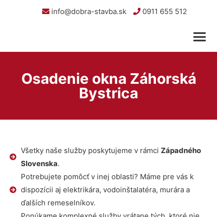
info@dobra-stavba.sk
0911 655 512
Osadenie okna Záhorská
Bystrica
Všetky naše služby poskytujeme v rámci
Západného
Slovenska
.
Potrebujete pomôcť v inej oblasti? Máme pre vás k
dispozícii aj elektrikára, vodoinštalatéra, murára a
ďalších remeselníkov.
Ponúkame komplexné služby vrátane tých, ktoré nie