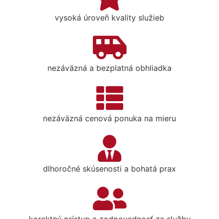
vysoká úroveň kvality služieb
nezáväzná a bezplatná obhliadka
nezáväzná cenová ponuka na mieru
dlhoročné skúsenosti a bohatá prax
korektný prístup a zodpovednosť za služby