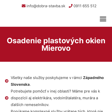
info@dobra-stavba.sk
0911 655 512
Osadenie plastových okien
Mierovo
Všetky naše služby poskytujeme v rámci
Západného
Slovenska
.
Potrebujete pomôcť v inej oblasti? Máme pre vás k
dispozícii aj elektrikára, vodoinštalatéra, murára a
ďalších remeselníkov.
Ponúkame komplexné služby vrátane tých, ktoré nie