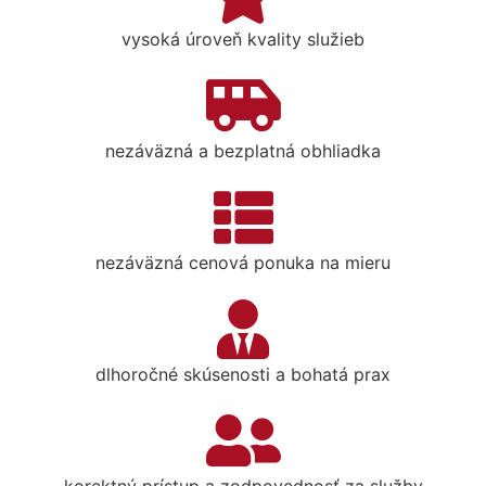
vysoká úroveň kvality služieb
nezáväzná a bezplatná obhliadka
nezáväzná cenová ponuka na mieru
dlhoročné skúsenosti a bohatá prax
korektný prístup a zodpovednosť za služby