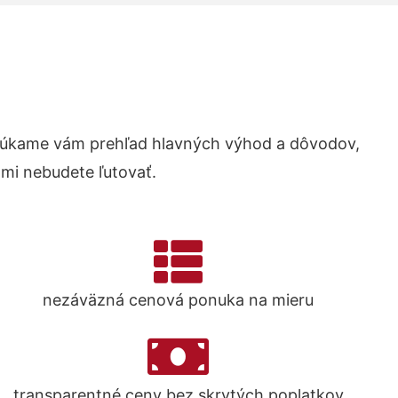
núkame vám prehľad hlavných výhod a dôvodov,
ami nebudete ľutovať.
nezáväzná cenová ponuka na mieru
transparentné ceny bez skrytých poplatkov