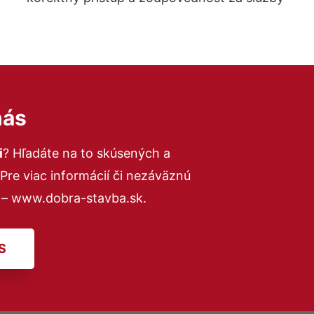
nás
i
? Hľadáte na to skúsených a
re viac informácií či nezáväznú
 – www.dobra-stavba.sk.
S