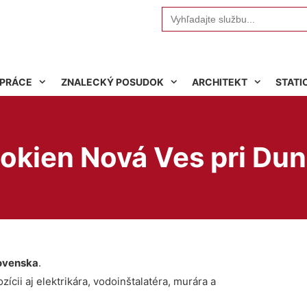
Search
for:
 PRÁCE
ZNALECKÝ POSUDOK
ARCHITEKT
STATI
okien Nová Ves pri Dun
ovenska
.
ícii aj elektrikára, vodoinštalatéra, murára a