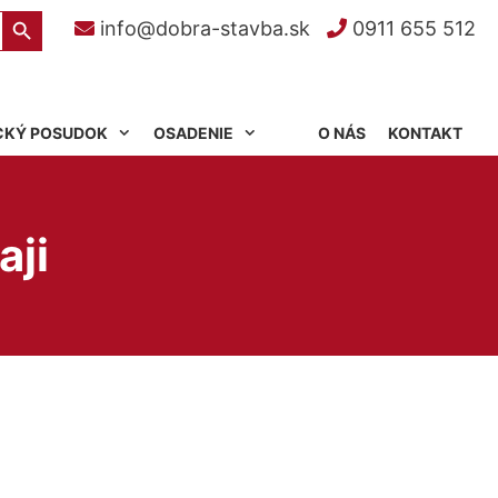
Search Button
info@dobra-stavba.sk
0911 655 512
CKÝ POSUDOK
OSADENIE
O NÁS
KONTAKT
aji