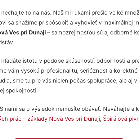
 nechajte to na nás. Našimi rukami prešlo veľké mn
kovi sa snažíme prispôsobiť a vyhovieť v maximálnej m
vá Ves pri Dunaji
– samozrejmosťou sú aj odborné kon
dstáv.
 hľadáte istotu v podobe skúseností, odbornosti a pr
e vám vysokú profesionalitu, serióznosť a korektné
ia, sme tu pre vás nielen počas spolupráce, ale aj v 
ej spokojnosti.
 S nami sa o výsledok nemusíte obávať. Neváhajte a kon
ch prác – základy Nová Ves pri Dunaji
,
Špirálová piv