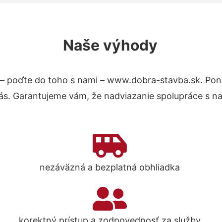
Naše výhody
– poďte do toho s nami – www.dobra-stavba.sk. Po
nás. Garantujeme vám, že nadviazanie spolupráce s n
nezáväzná a bezplatná obhliadka
korektný prístup a zodpovednosť za služby