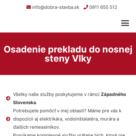
info@dobra-stavba.sk
0911 655 512
Osadenie prekladu do nosnej
steny Vlky
Všetky naše služby poskytujeme v rámci
Západného
Slovenska
.
Potrebujete pomôcť v inej oblasti? Máme pre vás k
dispozícii aj elektrikára, vodoinštalatéra, murára a
ďalších remeselníkov.
Ponúkame komplexné služby vrátane tých, ktoré nie