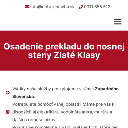
info@dobra-stavba.sk
0911 655 512
Osadenie prekladu do nosnej
steny Zlaté Klasy
Všetky naše služby poskytujeme v rámci
Západného
Slovenska
.
Potrebujete pomôcť v inej oblasti? Máme pre vás k
dispozícii aj elektrikára, vodoinštalatéra, murára a
ďalších remeselníkov.
Ponúkame komplexné služby vrátane tých, ktoré nie