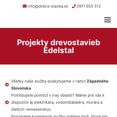
info@dobra-stavba.sk
0911 655 512
Projekty drevostavieb
Edelstal
Všetky naše služby poskytujeme v rámci
Západného
Slovenska
.
Potrebujete pomôcť v inej oblasti? Máme pre vás k
dispozícii aj elektrikára, vodoinštalatéra, murára a
ďalších remeselníkov.
Ponúkame komplexné služby vrátane tých, ktoré nie