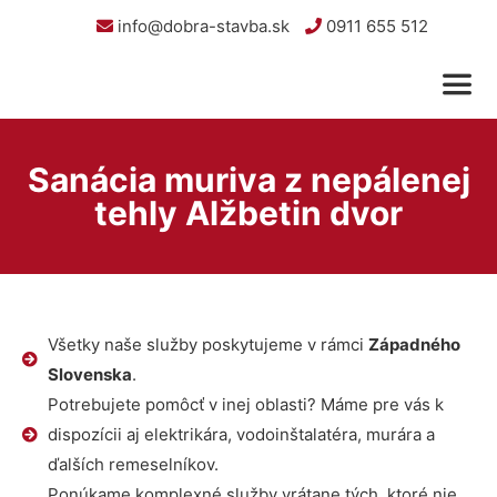
info@dobra-stavba.sk
0911 655 512
Sanácia muriva z nepálenej
tehly Alžbetin dvor
Všetky naše služby poskytujeme v rámci
Západného
Slovenska
.
Potrebujete pomôcť v inej oblasti? Máme pre vás k
dispozícii aj elektrikára, vodoinštalatéra, murára a
ďalších remeselníkov.
Ponúkame komplexné služby vrátane tých, ktoré nie