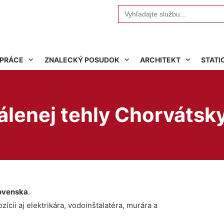
Search
for:
 PRÁCE
ZNALECKÝ POSUDOK
ARCHITEKT
STATI
álenej tehly Chorvátsk
ovenska
.
ícii aj elektrikára, vodoinštalatéra, murára a