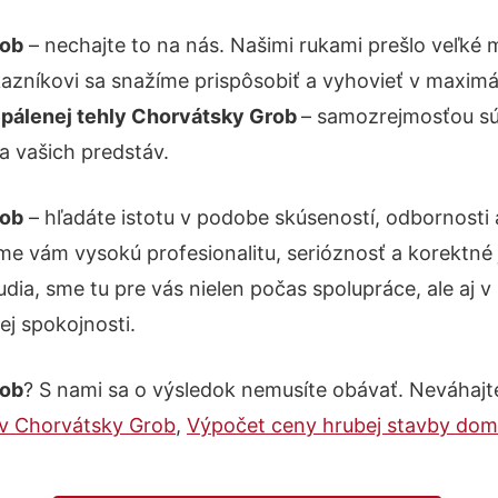
rob
– nechajte to na nás. Našimi rukami prešlo veľk
ákazníkovi sa snažíme prispôsobiť a vyhovieť v maxim
epálenej tehly Chorvátsky Grob
– samozrejmosťou sú 
a vašich predstáv.
rob
– hľadáte istotu v podobe skúseností, odbornosti 
e vám vysokú profesionalitu, serióznosť a korektné
ia, sme tu pre vás nielen počas spolupráce, ale aj v 
ej spokojnosti.
rob
? S nami sa o výsledok nemusíte obávať. Neváhajte 
v Chorvátsky Grob
,
Výpočet ceny hrubej stavby do