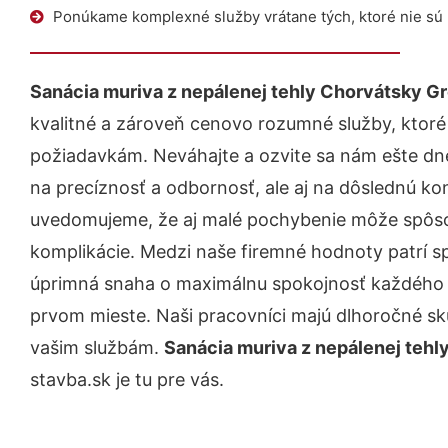
Ponúkame komplexné služby vrátane tých, ktoré nie sú
Sanácia muriva z nepálenej tehly Chorvátsky G
kvalitné a zároveň cenovo rozumné služby, ktoré
požiadavkám. Neváhajte a ozvite sa nám ešte dnes.
na precíznosť a odbornosť, ale aj na dôslednú ko
uvedomujeme, že aj malé pochybenie môže spôso
komplikácie. Medzi naše firemné hodnoty patrí sp
úprimná snaha o maximálnu spokojnosť každého z
prvom mieste. Naši pracovníci majú dlhoročné skú
vašim službám.
Sanácia muriva z nepálenej tehl
stavba.sk je tu pre vás.