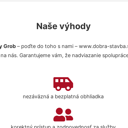
Naše výhody
y Grob
– poďte do toho s nami – www.dobra-stavba.
 na nás. Garantujeme vám, že nadviazanie spolupráce
nezáväzná a bezplatná obhliadka
korektný prístup a zodpovednosť za služby