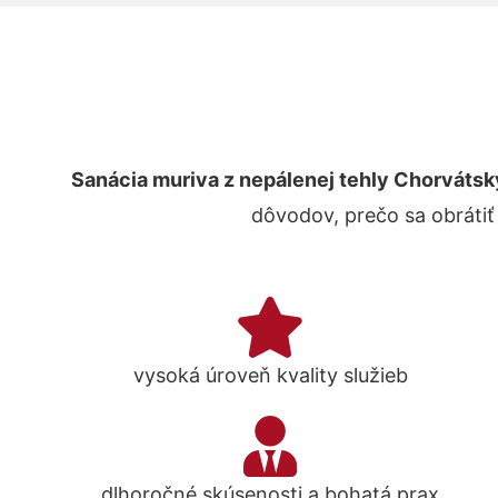
Sanácia muriva z nepálenej tehly Chorvátsk
dôvodov, prečo sa obrátiť
vysoká úroveň kvality služieb
dlhoročné skúsenosti a bohatá prax