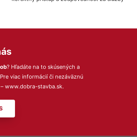
nás
rob
? Hľadáte na to skúsených a
re viac informácií či nezáväznú
 – www.dobra-stavba.sk.
S