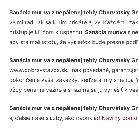
Sanácia muriva z nepálenej tehly Chorvátsky G
veľmi radi, ak sa k nim pridáte aj vy. Každému z
prístup je kľúčom k úspechu.
Sanácia muriva z n
aby ste mali istotu, že výsledok bude presne podľ
Sanácia muriva z nepálenej tehly Chorvátsky G
www.dobra-stavba.sk. Inak povedané, garantujem
dokončenie vašej zákazky. Keďže aj my sme iba ľud
vždy berieme vážne a snažíme sa ju vyriešiť k vaš
Sanácia muriva z nepálenej tehly Chorvátsky G
aj ďalšie naše služby, ako napríklad
Návrhy domo