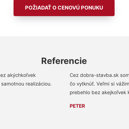
POŽIADAŤ O CENOVÚ PONUKU
Referencie
bez akýchkoľvek
Cez dobra-stavba.sk som 
 samotnou realizáciou.
čo vytknúť. Veľmi si váži
prebehlo bez akejkoľvek 
PETER