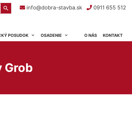
Search Button
info@dobra-stavba.sk
0911 655 512
CKÝ POSUDOK
OSADENIE
O NÁS
KONTAKT
y Grob