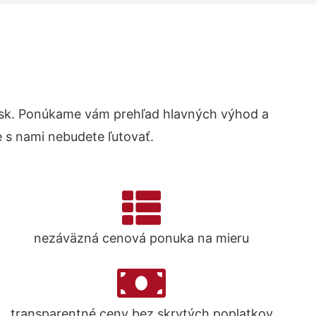
sk. Ponúkame vám prehľad hlavných výhod a
 s nami nebudete ľutovať.
nezáväzná cenová ponuka na mieru
transparentné ceny bez skrytých poplatkov