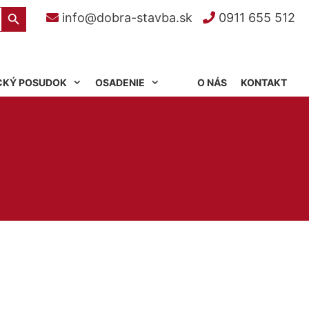
Search Button
info@dobra-stavba.sk
0911 655 512
CKÝ POSUDOK
OSADENIE
O NÁS
KONTAKT