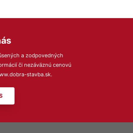
nás
kúsených a zodpovedných
formácií či nezáväznú cenovú
www.dobra-stavba.sk.
S