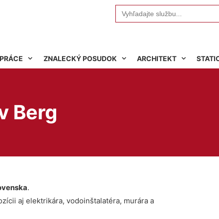
Search
for:
 PRÁCE
ZNALECKÝ POSUDOK
ARCHITEKT
STATI
v Berg
ovenska
.
ícii aj elektrikára, vodoinštalatéra, murára a