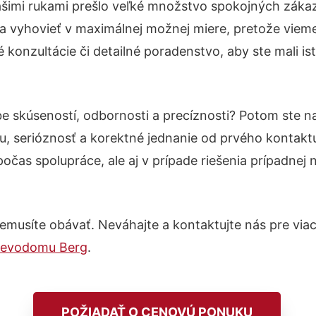
ašimi rukami prešlo veľké množstvo spokojných zákazn
a vyhovieť v maximálnej možnej miere, pretože vieme
konzultácie či detailné poradenstvo, aby ste mali is
be skúseností, odbornosti a precíznosti? Potom ste 
u, serióznosť a korektné jednanie od prvého kontak
počas spolupráce, ale aj v prípade riešenia prípadnej
emusíte obávať. Neváhajte a kontaktujte nás pre viac i
revodomu Berg
.
POŽIADAŤ O CENOVÚ PONUKU