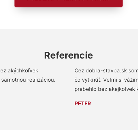
Referencie
bez akýchkoľvek
Cez dobra-stavba.sk som 
 samotnou realizáciou.
čo vytknúť. Veľmi si váži
prebehlo bez akejkoľvek 
PETER