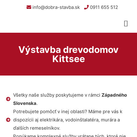
info@dobra-stavba.sk
0911 655 512
Výstavba drevodomov
Kittsee
Všetky naše služby poskytujeme v rámci
Západného
Slovenska
.
Potrebujete pomôcť v inej oblasti? Máme pre vás k
dispozícii aj elektrikára, vodoinštalatéra, murára a
ďalších remeselníkov.
Ponúkame komplexné služby vrátane tých, ktoré nie