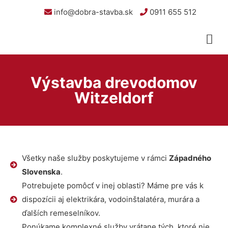
info@dobra-stavba.sk
0911 655 512
Výstavba drevodomov
Witzeldorf
Všetky naše služby poskytujeme v rámci
Západného
Slovenska
.
Potrebujete pomôcť v inej oblasti? Máme pre vás k
dispozícii aj elektrikára, vodoinštalatéra, murára a
ďalších remeselníkov.
Ponúkame komplexné služby vrátane tých, ktoré nie