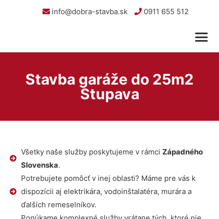
info@dobra-stavba.sk
0911 655 512
Stavba garáže do 25m2
Stupava
Všetky naše služby poskytujeme v rámci
Západného
Slovenska
.
Potrebujete pomôcť v inej oblasti? Máme pre vás k
dispozícii aj elektrikára, vodoinštalatéra, murára a
ďalších remeselníkov.
Ponúkame komplexné služby vrátane tých, ktoré nie