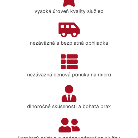
vysoká úroveň kvality služieb
nezáväzná a bezplatná obhliadka
nezáväzná cenová ponuka na mieru
dlhoročné skúsenosti a bohatá prax
korektný prístup a zodpovednosť za služby