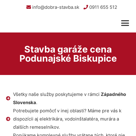
info@dobra-stavba.sk
0911 655 512
Stavba garáže cena
Podunajské Biskupice
Všetky naše služby poskytujeme v rámci
Západného
Slovenska
.
Potrebujete pomôcť v inej oblasti? Máme pre vás k
dispozícii aj elektrikára, vodoinštalatéra, murára a
ďalších remeselníkov.
Ponúkame komplexné služby vrátane tých, ktoré nie