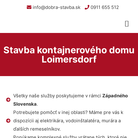
info@dobra-stavba.sk
0911 655 512
Stavba kontajnerového domu
Loimersdorf
Všetky naše služby poskytujeme v rámci
Západného
Slovenska
.
Potrebujete pomôcť v inej oblasti? Máme pre vás k
dispozícii aj elektrikára, vodoinštalatéra, murára a
ďalších remeselníkov.
Ponúkame komplexné služby vrátane tých, ktoré nie