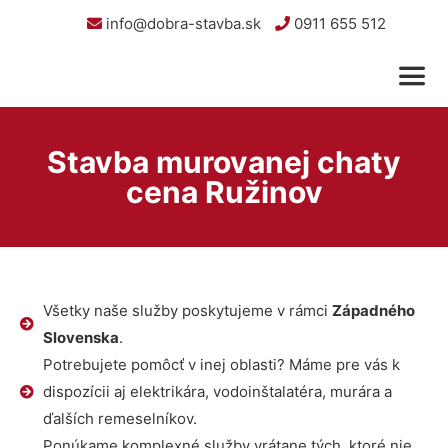
info@dobra-stavba.sk
0911 655 512
Stavba murovanej chaty
cena Ružinov
Všetky naše služby poskytujeme v rámci
Západného
Slovenska
.
Potrebujete pomôcť v inej oblasti? Máme pre vás k
dispozícii aj elektrikára, vodoinštalatéra, murára a
ďalších remeselníkov.
Ponúkame komplexné služby vrátane tých, ktoré nie