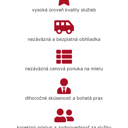
vysoká úroveň kvality služieb
nezáväzná a bezplatná obhliadka
nezáväzná cenová ponuka na mieru
dlhoročné skúsenosti a bohatá prax
korektný prístup a zodpovednosť za služby